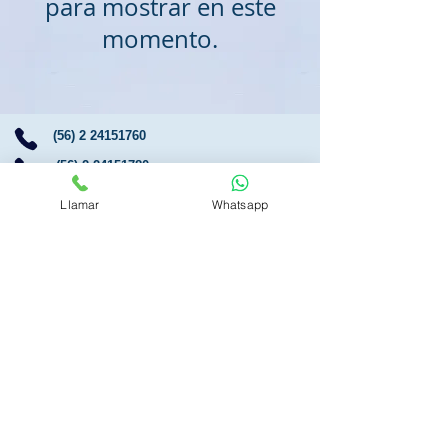
para mostrar en este
momento.
(56) 2 24151760
(56) 2 24151780
Av. Kennedy 5757 -
Consulta
501 - Piso 5.
Llamar
Whatsapp
Edificio Hotel Santiago Marriott,
Torre oriente
.
Las Condes - Santiago de Chile
+30 años al servicio de nuestros pacientes.
Horario de atención:
Lunes a Viernes de 09:00 - 19:00 hrs
©
2008 - 2026
. Clínica Primaestetica & Dr. Julio Lafuente.